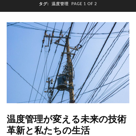
タグ:
温度管理
PAGE 1 OF 2
温度管理が変える未来の技術
革新と私たちの生活