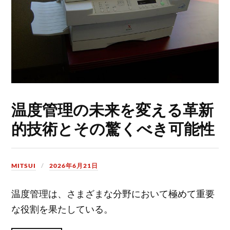
温度管理の未来を変える革新
的技術とその驚くべき可能性
MITSUI
2026年6月21日
温度管理は、さまざまな分野において極めて重要
な役割を果たしている。