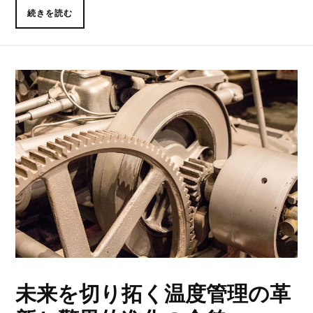
続きを読む
未来を切り拓く温度管理の革