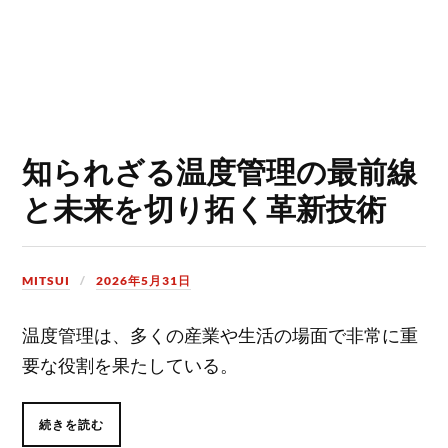
知られざる温度管理の最前線
と未来を切り拓く革新技術
MITSUI
2026年5月31日
温度管理は、多くの産業や生活の場面で非常に重
要な役割を果たしている。
続きを読む