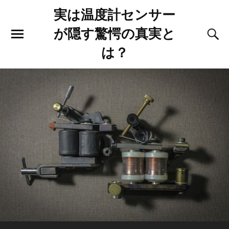
実は温度計センサー
が隠す驚愕の真実と
は？