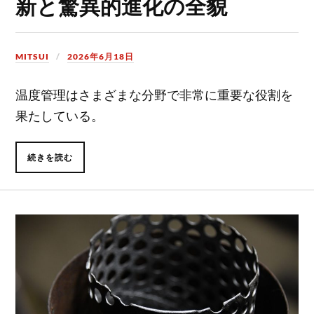
新と驚異的進化の全貌
MITSUI
2026年6月18日
温度管理はさまざまな分野で非常に重要な役割を
果たしている。
続きを読む