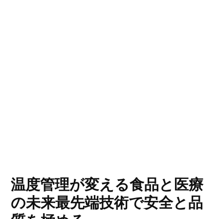
温度管理が変える食品と医療
の未来最先端技術で安全と品